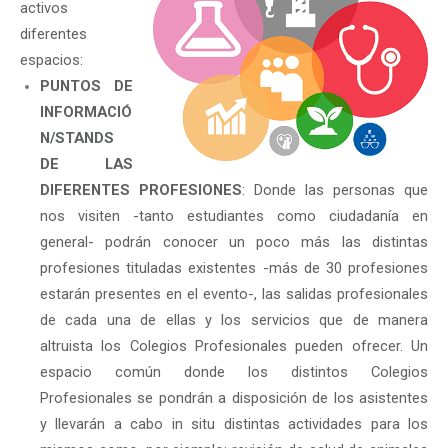
activos
- 4ª EDICIÓN. 2020
diferentes
- 3ª EDICIÓN. 2019
espacios:
PUNTOS DE
- 2ª EDICIÓN. 2018
INFORMACIÓ
N/STANDS
- 1ª EDICIÓN. 2017
DE LAS
DIFERENTES PROFESIONES
: Donde las personas que
nos visiten -tanto estudiantes como ciudadanía en
general- podrán conocer un poco más las distintas
profesiones tituladas existentes -más de 30 profesiones
estarán presentes en el evento-, las salidas profesionales
de cada una de ellas y los servicios que de manera
altruista los Colegios Profesionales pueden ofrecer. Un
espacio común donde los distintos Colegios
Profesionales se pondrán a disposición de los asistentes
y llevarán a cabo in situ distintas actividades para los