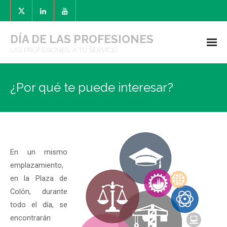
DÍA DE LAS PROFESIONES
LAS PROFESIONES, A TU SERVICIO
INICIO
¿Por qué te puede interesar?
EDICIONES ANTERIORES
- 9ª EDICIÓN. 2025
- 8ª EDICIÓN. 2024
En un mismo
- 7ª EDICIÓN. 2023
emplazamiento,
en la Plaza de
- 6ª EDICIÓN. 2022
Colón, durante
todo el día, se
- 5ª EDICIÓN. 2021
encontrarán